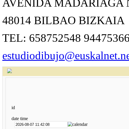
AVENIDA MADARIAGA N
48014 BILBAO BIZKAIA
TEL: 658752548 9447536
estudiodibujo@euskalnet.n
id
date time